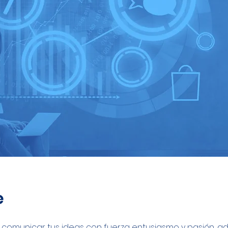
e
comunicar tus ideas con fuerza entusiasmo y pasión, a