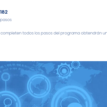
182
182 pasos
pasos
 completen todos los pasos del programa obtendrán una