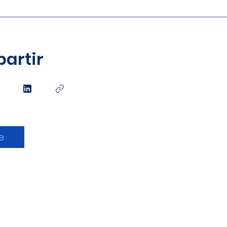
artir
e