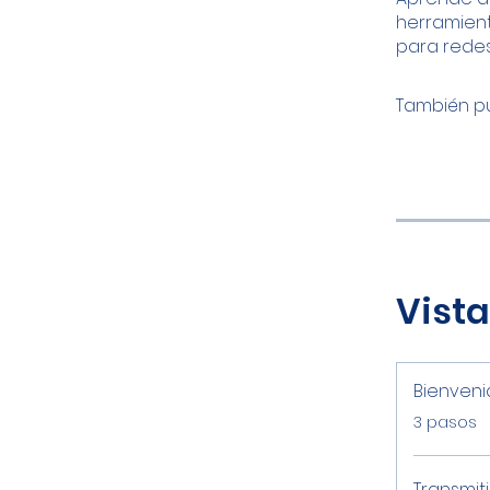
herramient
para redes
También pu
Vista
Bienveni
.
3 pasos
Transmit