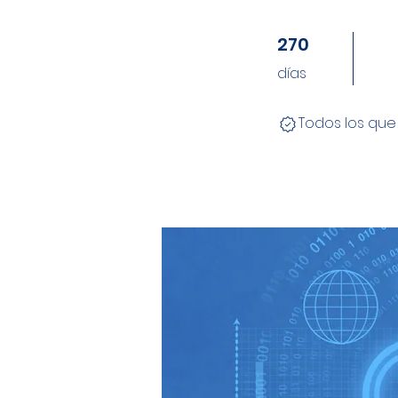
270
270 días
días
Todos los que