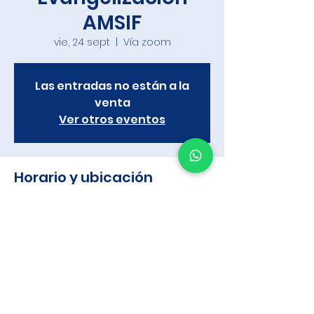
AMSIF
vie, 24 sept
  |  
Vía zoom
Las entradas no están a la
venta
Ver otros eventos
Horario y ubicación
24 sept 2021, 18:00 – 19:30
Vía zoom
Compartir este evento