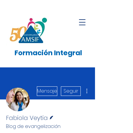
Formación
Integral
Más acciones
Mensaje
Seguir
Escritor
Fabiola Veytia
Blog de evangelización