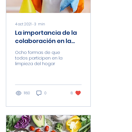
4 oct 2021
∙
3
min
La importancia de la
colaboración en la
familia y sus
Ocho formas de que
beneficios
todos participen en la
limpieza del hogar
1160
0
8