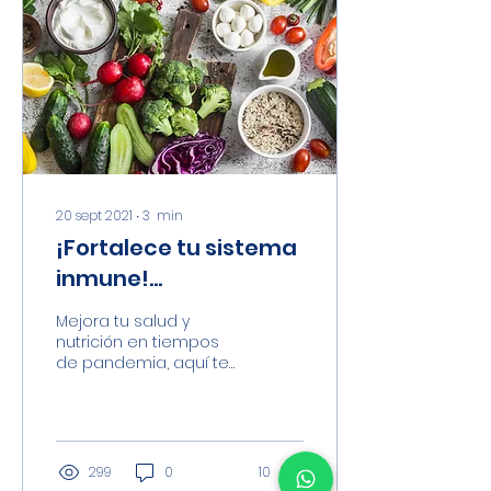
20 sept 2021
∙
3
min
¡Fortalece tu sistema
inmune!
Alimentación
Mejora tu salud y
saludable
nutrición en tiempos
de pandemia, aquí te
dejamos los siguientes
consejos...
299
0
10