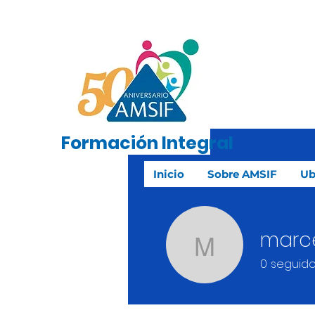
Formación
Integral
Inicio
Sobre AMSIF
Ub
marce
marcelaba
0
seguido
Transformac