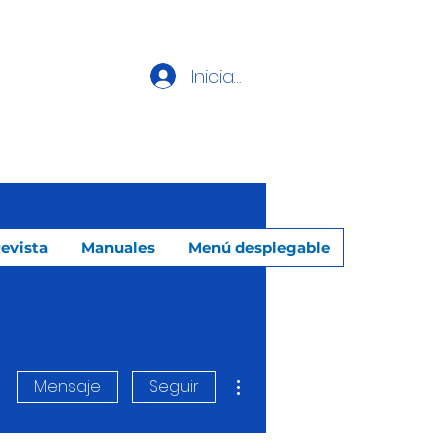
Iniciar sesión
evista
Manuales
Menú desplegable
Más acciones
Mensaje
Seguir