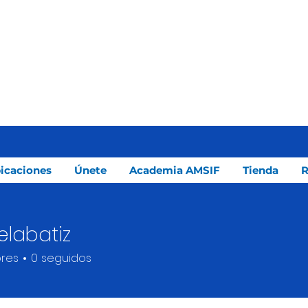
icaciones
Únete
Academia AMSIF
Tienda
R
labatiz
tiz
res
0
seguidos
ión P.
+
4