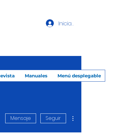
Iniciar sesión
evista
Manuales
Menú desplegable
Más acciones
Mensaje
Seguir