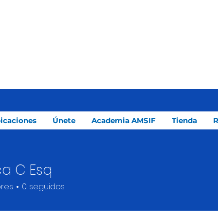
icaciones
Únete
Academia AMSIF
Tienda
R
a C Esq
res
0
seguidos