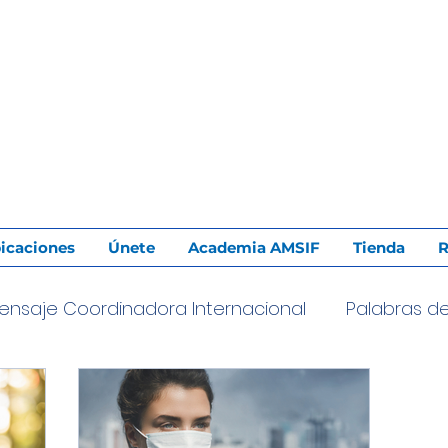
icaciones
Únete
Academia AMSIF
Tienda
R
ensaje Coordinadora Internacional
Palabras d
undadora
Evangelización
Familia
Salud Fa