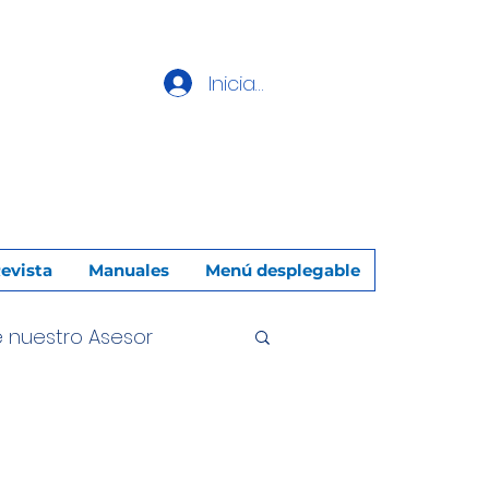
Iniciar sesión
evista
Manuales
Menú desplegable
e nuestro Asesor
miliar