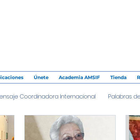
icaciones
Únete
Academia AMSIF
Tienda
R
ensaje Coordinadora Internacional
Palabras d
undadora
Evangelización
Familia
Salud Fa