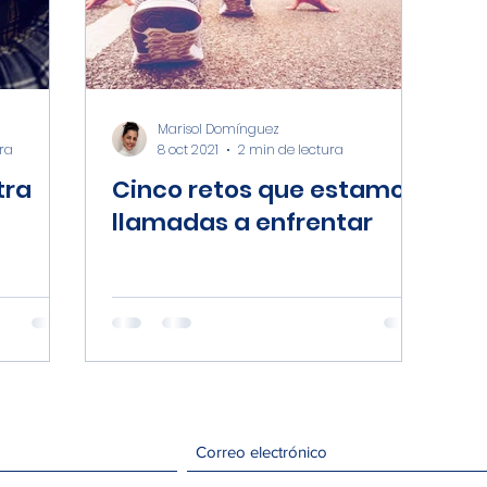
Marisol Domínguez
ra
8 oct 2021
2 min de lectura
tra
Cinco retos que estamos
llamadas a enfrentar