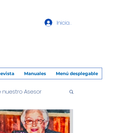
Iniciar sesión
evista
Manuales
Menú desplegable
e nuestro Asesor
miliar