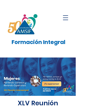
Formación
Integral
XLV Reunión
XLV Reunión