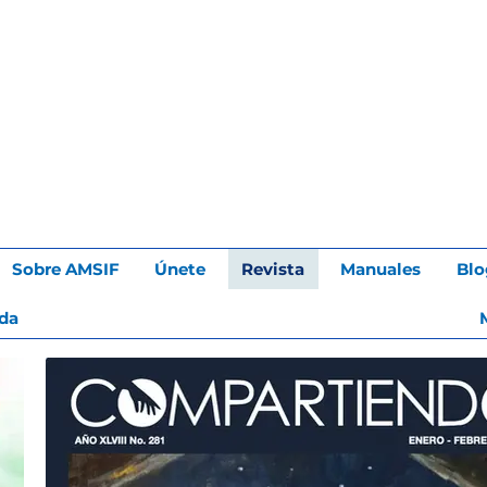
Sobre AMSIF
Únete
Revista
Manuales
Blo
da