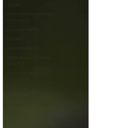
Asesor
Recordando a Nuestra
Fundadora
Evangelización
Familia
Salud Familiar
Ciudadanía y Entorno
Social
Desarrollo Humano