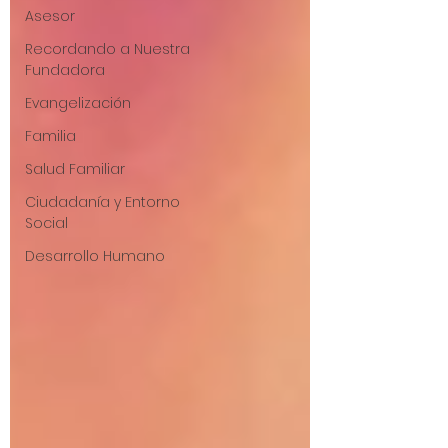
Asesor
Recordando a Nuestra
Fundadora
Evangelización
Familia
Salud Familiar
Ciudadanía y Entorno
Social
Desarrollo Humano