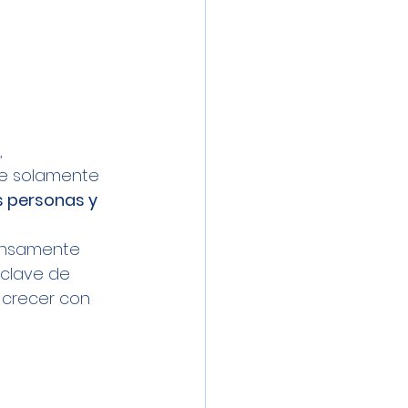
, 
ue solamente 
s personas y 
ensamente 
 clave de 
 crecer con 