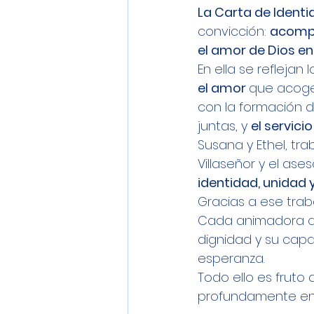
La Carta de Ident
convicción: 
acompa
el amor de Dios e
En ella se reflejan
el amor 
que acoge
con la formación d
juntas, y 
el servicio
Susana y Ethel, t
Villaseñor y el as
identidad, unidad 
Gracias a ese tra
Cada animadora q
dignidad y su capa
esperanza.
Todo ello es fruto
profundamente en 