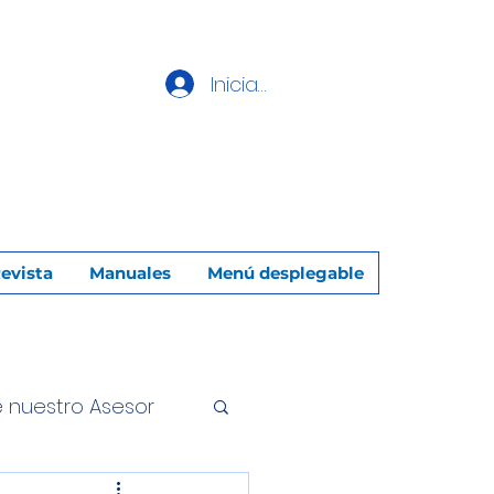
Iniciar sesión
evista
Manuales
Menú desplegable
e nuestro Asesor