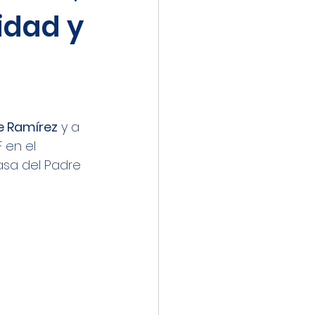
miliar
idad y
e Ramírez
 y a 
 en el 
asa del Padre 