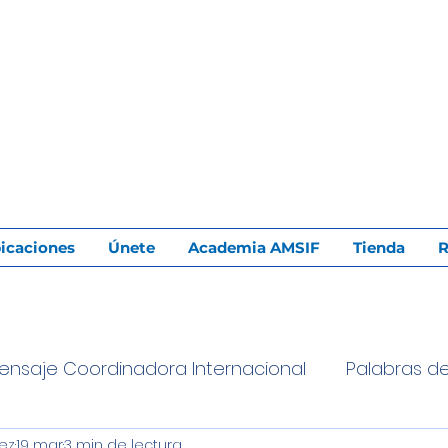
icaciones
Únete
Academia AMSIF
Tienda
R
ensaje Coordinadora Internacional
Palabras d
ez
19 mar
3 min de lectura