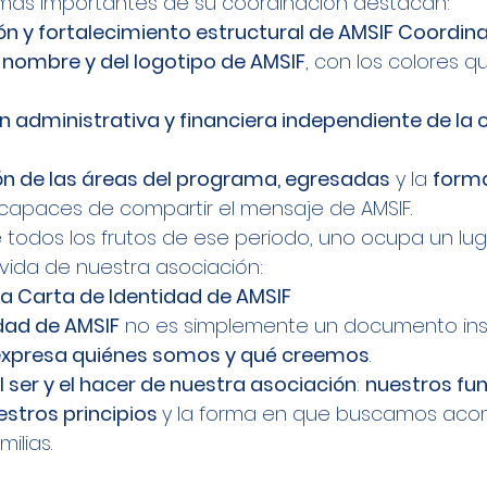
 más importantes de su coordinación destacan:
ón y fortalecimiento estructural de AMSIF Coordin
 nombre y del logotipo de AMSIF
, con los colores q
n administrativa y financiera independiente de la 
ón de las áreas del programa, egresadas
 y la 
forma
 capaces de compartir el mensaje de AMSIF.
 todos los frutos de ese periodo, uno ocupa un luga
vida de nuestra asociación:
la Carta de Identidad de AMSIF
dad de AMSIF
 no es simplemente un documento insti
 expresa quiénes somos y qué creemos
.
l ser y el hacer de nuestra asociación
: 
nuestros fu
estros principios 
y la forma en que buscamos acom
ilias.