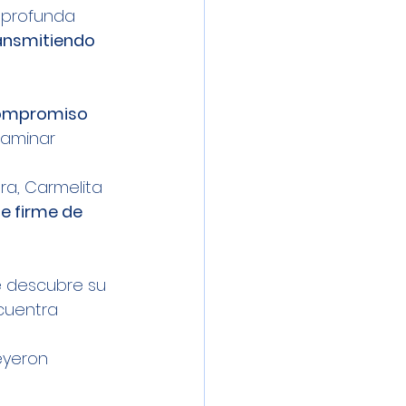
 profunda 
ansmitiendo 
compromiso 
aminar 
a, Carmelita 
e firme de 
 descubre su 
cuentra 
eyeron 