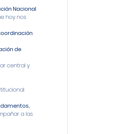
ación Nacional
.
ue hoy nos 
coordinación 
ción de 
r central y 
tucional.
ndamentos, 
pañar a las 