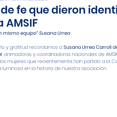
undadora
Evangelización
Familia
Salud Fa
de fe que dieron ident
a AMSIF
al
Desarrollo Humano
n mismo equipo” Susana Urrea
ño y gratitud recordamos a 
Susana Urrea Carroll d
l
, animadoras y coordinadoras nacionales de AMSIF
 dos mujeres que recientemente han partido a la C
 luminosa en la historia de nuestra asociación.