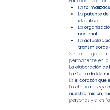
Entre los avances
La 
formalizaci
La 
patente del
identifican.
La 
organizació
nacional
.
La 
actualizaci
transmisoras
Sin embargo, entre
permanente en la 
La elaboración de 
La 
Carta de Identi
Es 
el corazón que
En ella se recoge 
e
nuestra misión, nu
personas y a las fam