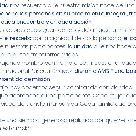
idad
 nos recuerda que nuestra misión nace de una
ñar a las personas en su crecimiento integral, tr
n cada encuentro y en cada acción
.
 los valores que siguen dando vida a nuestra misión:
, 
el respeto 
por la dignidad de cada persona, 
el 
e nuestras participantes,
 la unidad 
que nos hace c
 
que busca transformar vidas
.
rabajando hombro con hombro con nuestra fundador
esor nacional Pascua Chávez, 
dieron a AMSIF una bas
y sentido de misión
.
bajo, hoy podemos seguir caminando con claridad.
ue acompaña a una participante. Cada mujer que
cidad de transformar su vida. Cada familia que en
 de una siembra generosa realizada por quienes cr
esta misión.