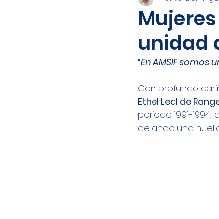
Recordando a Nuestra F
Mujeres 
unidad 
Ciudadanía y Entorno Soci
“En AMSIF somos u
Con profundo cari
Ethel Leal de Range
periodo 1991-1994,
dejando una huella