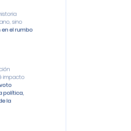
istoria 
no, sino 
 en el rumbo 
ción 
é impacto 
voto 
política, 
e la 