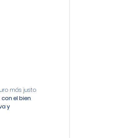
uro más justo 
con el bien 
a y 