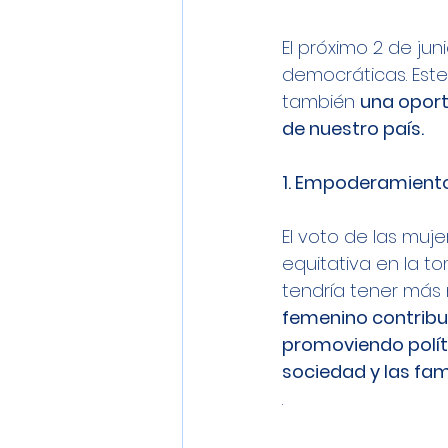
El próximo 2 de jun
democráticas. Este
también 
una oport
de nuestro país.
1. Empoderamiento
El voto de las muj
equitativa en la t
tendría tener más 
femenino contribuy
promoviendo políti
sociedad y las fami
.