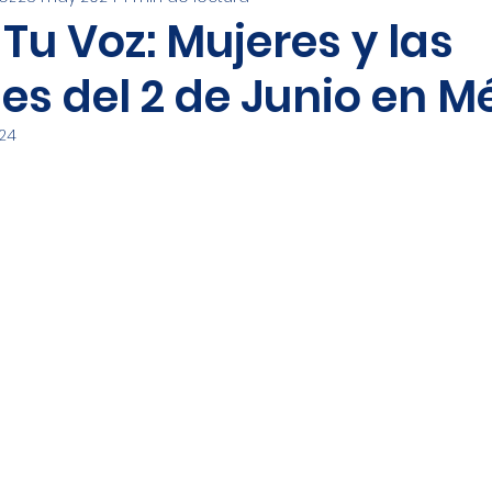
undadora
Evangelización
Familia
Salud Fa
 Tu Voz: Mujeres y las
es del 2 de Junio en M
al
Desarrollo Humano
24