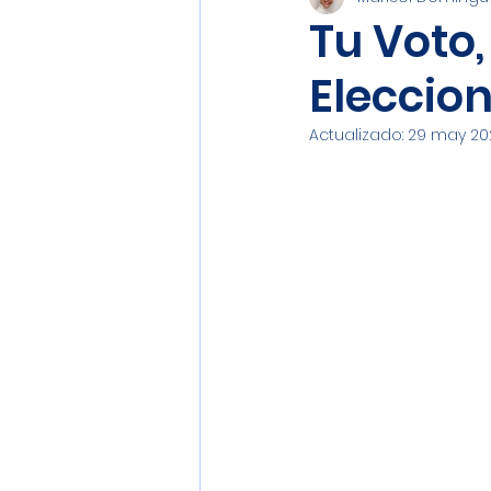
Recordando a Nuestra F
Tu Voto,
Eleccion
Ciudadanía y Entorno Soci
Actualizado:
29 may 20