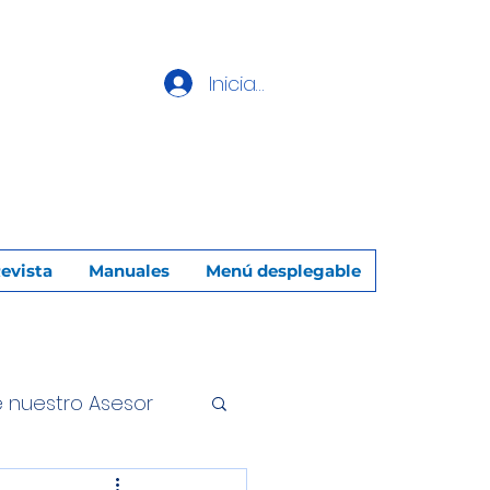
Iniciar sesión
evista
Manuales
Menú desplegable
e nuestro Asesor