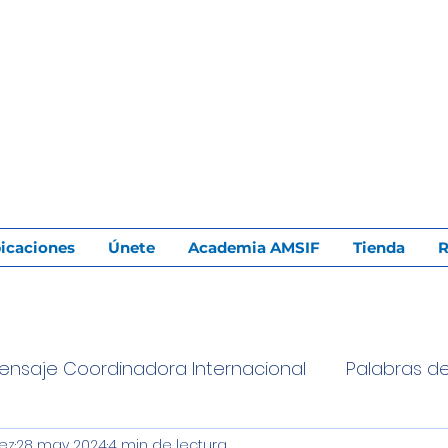
icaciones
Únete
Academia AMSIF
Tienda
R
ensaje Coordinadora Internacional
Palabras d
ez
28 may 2024
4 min de lectura