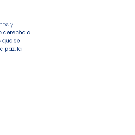
hos y 
o derecho a 
 que se 
a paz, la 