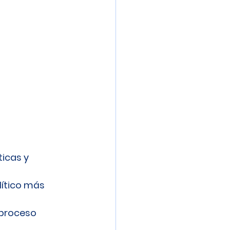
icas y 
lítico más 
 proceso 