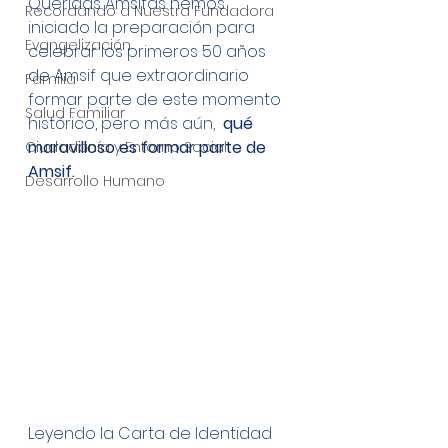
Queridas Amsifas hemos 
Recordando a Nuestra Fundadora
iniciado la preparación para 
Evangelización
celebrar los primeros 50 años 
de Amsif que extraordinario 
Familia
formar parte de este momento 
Salud Familiar
histórico, pero más aún,  
qué 
maravilloso es formar parte de 
Ciudadanía y Entorno Social
Amsif. 
Desarrollo Humano
Leyendo la Carta de Identidad 