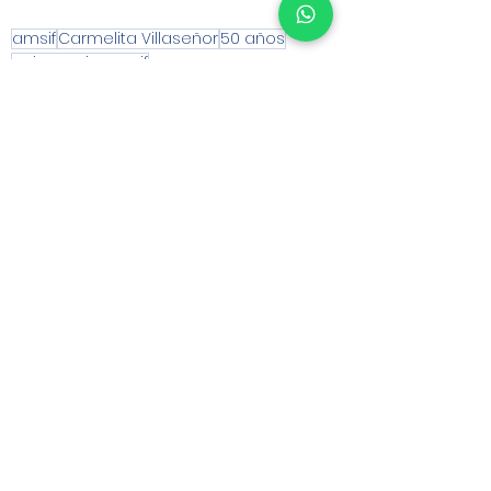
amsif
Carmelita Villaseñor
50 años
aniversario amsif
la alegría de formar parte de amsif
Palabras de nuestro Asesor
Ver todo
Entradas recientes