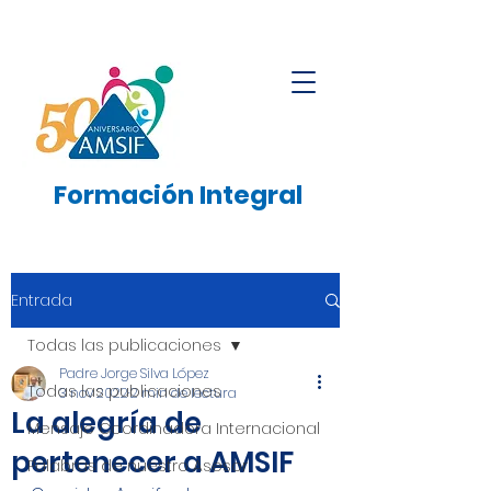
Formación
Integral
Entrada
Todas las publicaciones
Padre Jorge Silva López
Todas las publicaciones
3 nov 2022
2 min de lectura
La alegría de
Mensaje Coordinadora Internacional
pertenecer a AMSIF
Palabras de nuestro Asesor