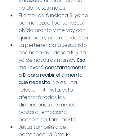
enraizado
. Un árbol bueno 
no da frutos malos.
El amor así funciona. Si yo no 
permanezco (pertenezco), 
olvido pronto y me voy con 
quién sea y para dónde sea.
La pertenencia a Jesucristo 
nos hace vivir desde El y no 
ya de nosotros mismos. 
Eso 
me llevará constantemente 
a El para recibir el alimento 
que necesito.
 No es una 
relación intimista, esto 
afectará todas las 
dimensiones de mi vida: 
pastoral, emocional, 
económico, familiar. Etc. 
Jesus también dice 
pertenecer a Otro. 
El 